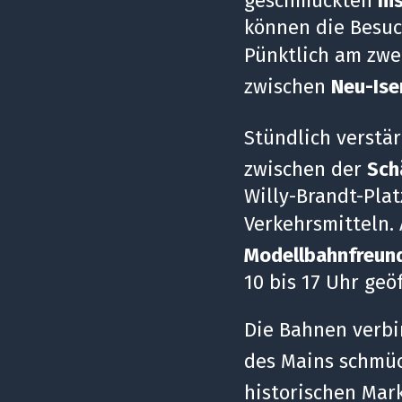
geschmückten
hi
können die Besuc
Pünktlich am zwe
zwischen
Neu-Ise
Stündlich verstär
zwischen der
Sch
Willy-Brandt-Pla
Verkehrsmitteln. 
Modellbahnfreun
10 bis 17 Uhr geö
Die Bahnen verbi
des Mains schmü
historischen Mark