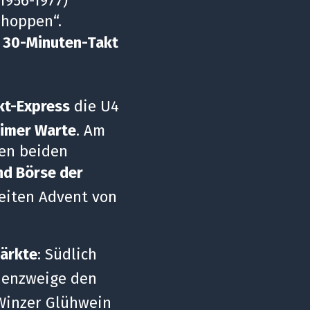
1956-1977)
„hoppen“.
m
30-Minuten-Takt
t-Express
die U4
imer Warte
. Am
hen beiden
nd Börse der
weiten Advent von
ärkte
: Südlich
nenzweige den
Winzer Glühwein