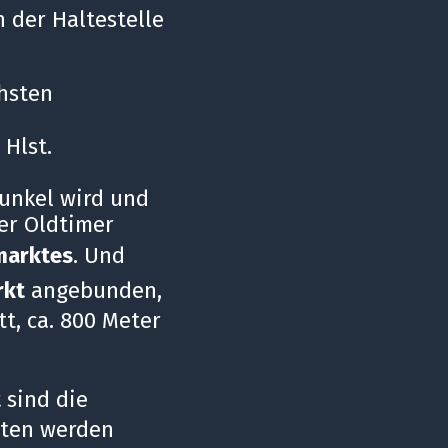
n der Haltestelle
chsten
Hlst.
dunkel wird und
der Oldtimer
marktes
. Und
rkt
angebunden,
t, ca. 800 Meter
t
sind die
iten werden