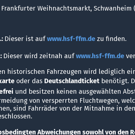
), Frankfurter Weihnachtsmarkt, Schwanheim 
.:
Dieser ist auf
www.hsf
-
ffm.de
zu finden.
.:
Dieser wird zeitnah auf
www.hsf
-
ffm.de
ver
en historischen Fahrzeugen wird lediglich ei
karte
oder das
Deutschlandticket
benötigt. D
efrei
und besitzen keinen ausgewählten Abst
ermeidung von versperrten Fluchtwegen, welc
nen, sind Fahrräder von der Mitnahme in den
schlossen.
ebsbedingten Abweichungen sowohl von den R