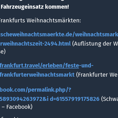
 Fahrzeugeinsatz kommen!
 Frankfurts Weihnachtsmärkten:
tsche
weihnachtsmaerkte.de/weihnachtsmark
r
weihnachtszeit
-
2494.html
(Auflistung der 
se)
frankfurt.travel/erleben/feste
-
und
-
frankfurter
weihnachtsmarkt
(Frankfurter We
ebook.com/permalink.php/?
165893094263972&i
d=61557919175826
(Schw
 – Facebook)