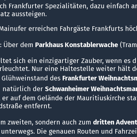
h Frankfurter Spezialitäten, dazu einfach a
atz aussteigen.
Mainufer erreichen Fahrgäste Frankfurts hö
: Über dem
Parkhaus Konstablerwache
(Tram 
ltet sich ein einzigartiger Zauber, wenn es 
erleuchtet. Nur eine Haltestelle weiter hält 
m Glühweinstand des
Frankfurter Weihnachts
d natürlich der
Schwanheimer Weihnachtsma
t er auf dem Gelände der Mauritiuskirche stat
dstraße entfernt.
um zweiten, sondern auch zum
dritten Adven
 unterwegs. Die genauen Routen und Fahrze