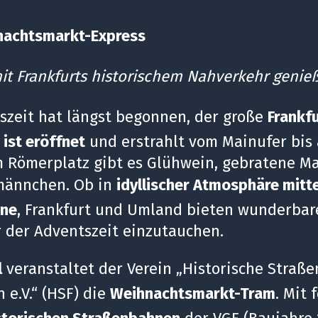
hnachtsmarkt-Express
it Frankfurts historischem Nahverkehr genie
szeit hat längst begonnen, der große
Frankf
ist eröffnet
und erstrahlt vom Mainufer bis a
m Römerplatz gibt es Glühwein, gebratene M
ännchen. Ob in
idyllischer Atmosphäre mitt
ine
, Frankfurt und Umland bieten wunderbar
 der Adventszeit einzutauchen.
l
veranstaltet der Verein „Historische Straß
 e.V.“ (HSF) die
Weihnachtsmarkt-Tram
. Mit 