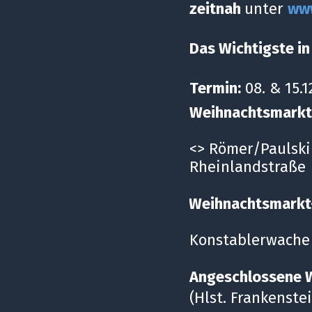
zeitnah
unter
ww
Das Wichtigste in
Termin:
08. & 15.
Weihnachtsmarkt-
<> Römer/Paulsk
Rheinlandstraße
Weihnachtsmark
Konstablerwache
Angeschlossene W
(Hlst. Frankenste