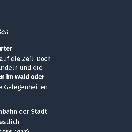
ßen
urter
uf die Zeil. Doch
andeln und die
en im Wald oder
e Gelegenheiten
enbahn der Stadt
festlich