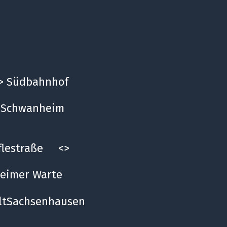
<> Südbahnhof
> Schwanheim
flestraße <>
eimer Warte
ltSachsenhausen