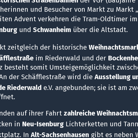
storischen Straßenbahnen
der VGF (Baujahre 
herinnen und Besucher von Markt zu Markt 
iten Advent verkehren die Tram-Oldtimer i
nburg
und
Schwanheim
über die Altstadt.
kt zeitgleich der historische
Weihnachtsmark
äfflestraße
im Riederwald und der
Bockenhe
tz besteht somit Umsteigemöglichkeit zwisc
An der Schäfflestraße wird die
Ausstellung u
de Riederwald
e.V. angebunden; sie ist am z
ffnet.
nden auf ihrer Fahrt
zahlreiche Weihnachtsm
cken in
Neu-Isenburg
Lichterketten und Tan
tplatz. In
Alt-Sachsenhausen
gibt es neben 