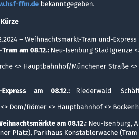
w.hsf
-
ffm.de
bekanntgegeben.
 Kürze
12.2024 – Weihnachtsmarkt-Tram und-Express
Tram am 08.12.:
Neu-Isenburg Stadtgrenze 
irche <> Hauptbahnhof/Münchener Straße <
t-Express am 08.12.:
Riederwald Schäf
 <> Dom/Römer <> Hauptbahnhof <> Bockenh
eihnachtsmärkte am 08.12.:
Neu-Isenburg, A
iner Platz), Parkhaus Konstablerwache (Tram