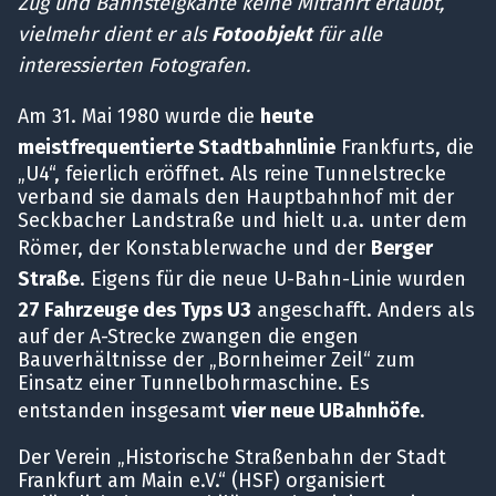
Zug und Bahnsteigkante keine Mitfahrt erlaubt,
vielmehr dient er als
Fotoobjekt
für alle
interessierten Fotografen.
Am 31. Mai 1980 wurde die
heute
meistfrequentierte Stadtbahnlinie
Frankfurts, die
„U4“, feierlich eröffnet. Als reine Tunnelstrecke
verband sie damals den Hauptbahnhof mit der
Seckbacher Landstraße und hielt u.a. unter dem
Römer, der Konstablerwache und der
Berger
Straße
. Eigens für die neue U-Bahn-Linie wurden
27 Fahrzeuge des Typs U3
angeschafft. Anders als
auf der A-Strecke zwangen die engen
Bauverhältnisse der „Bornheimer Zeil“ zum
Einsatz einer Tunnelbohrmaschine. Es
entstanden insgesamt
vier neue UBahnhöfe
.
Der Verein „Historische Straßenbahn der Stadt
Frankfurt am Main e.V.“ (HSF) organisiert